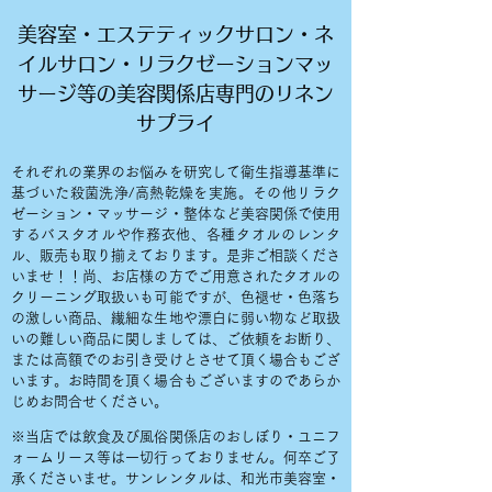
美容室・エステティックサロン・ネ
イルサロン・リラクゼーションマッ
サージ等の美容関係店専門のリネン
サプライ
それぞれの業界のお悩みを研究して衛生指導基準に
基づいた殺菌洗浄/高熱乾燥を実施。その他リラク
ゼーション・マッサージ・整体など美容関係で使用
するバスタオルや作務衣他、各種タオルのレンタ
ル、販売も取り揃えております。是非ご相談くださ
いませ！！尚、お店様の方でご用意されたタオルの
クリーニング取扱いも可能ですが、色褪せ・色落ち
の激しい商品、繊細な生地や漂白に弱い物など取扱
いの難しい商品に関しましては、ご依頼をお断り、
または高額でのお引き受けとさせて頂く場合もござ
います。お時間を頂く場合もございますのであらか
じめお問合せください。
※当店では飲食及び風俗関係店のおしぼり・ユニフ
ォームリース等は一切行っておりません。何卒ご了
承くださいませ。サンレンタルは、和光市美容室・